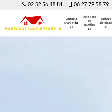
02 52 56 48 81
06 27 79 58 79
Devis pose
Couvreur
Bâchage
de
charpentier
de toiture
gouttière
14
14
14