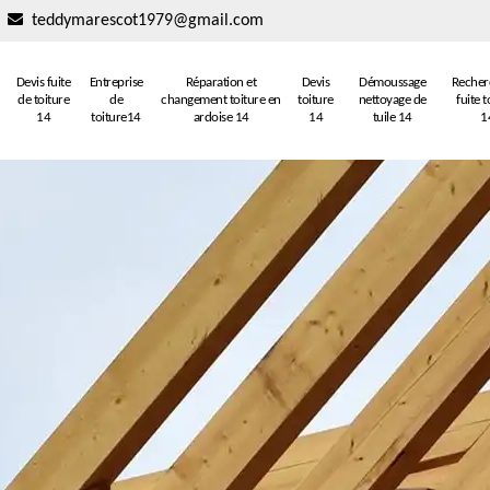
teddymarescot1979@gmail.com
Devis fuite
Entreprise
Réparation et
Devis
Démoussage
Recher
de toiture
de
changement toiture en
toiture
nettoyage de
fuite t
14
toiture14
ardoise 14
14
tuile 14
1