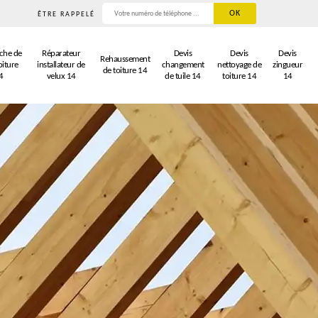
ÊTRE RAPPELÉ
che de
Réparateur
Devis
Devis
Devis
Rehaussement
oiture
installateur de
changement
nettoyage de
zingueur
de toiture 14
4
velux 14
de tuile 14
toiture 14
14