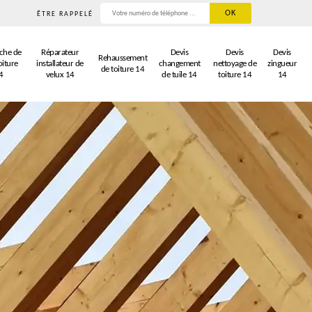
ÊTRE RAPPELÉ
che de
Réparateur
Devis
Devis
Devis
Rehaussement
oiture
installateur de
changement
nettoyage de
zingueur
de toiture 14
4
velux 14
de tuile 14
toiture 14
14