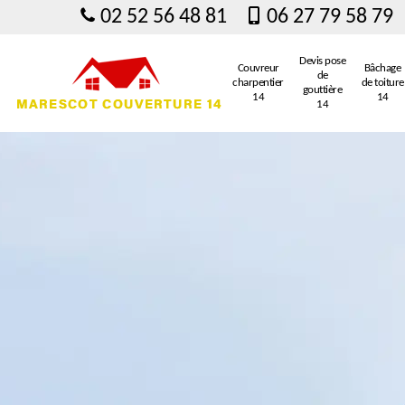
02 52 56 48 81
06 27 79 58 79
Devis pose
Couvreur
Bâchage
de
charpentier
de toiture
gouttière
14
14
14