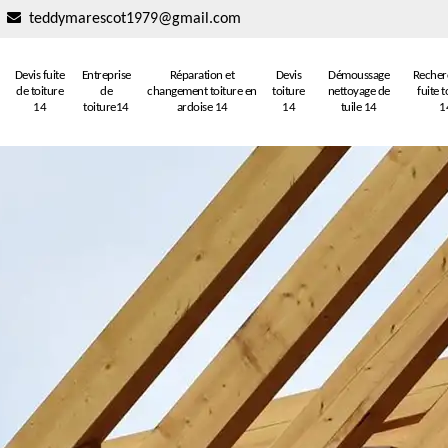
teddymarescot1979@gmail.com
Devis fuite
Entreprise
Réparation et
Devis
Démoussage
Recher
de toiture
de
changement toiture en
toiture
nettoyage de
fuite t
14
toiture14
ardoise 14
14
tuile 14
1