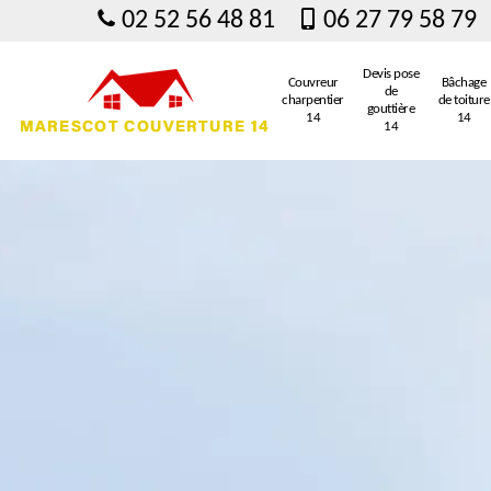
02 52 56 48 81
06 27 79 58 79
Devis pose
Couvreur
Bâchage
de
charpentier
de toiture
gouttière
14
14
14