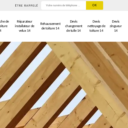
ÊTRE RAPPELÉ
che de
Réparateur
Devis
Devis
Devis
Rehaussement
oiture
installateur de
changement
nettoyage de
zingueur
de toiture 14
4
velux 14
de tuile 14
toiture 14
14