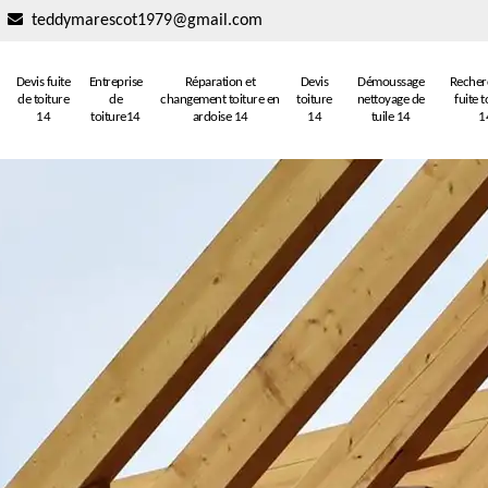
teddymarescot1979@gmail.com
Devis fuite
Entreprise
Réparation et
Devis
Démoussage
Recher
de toiture
de
changement toiture en
toiture
nettoyage de
fuite t
14
toiture14
ardoise 14
14
tuile 14
1