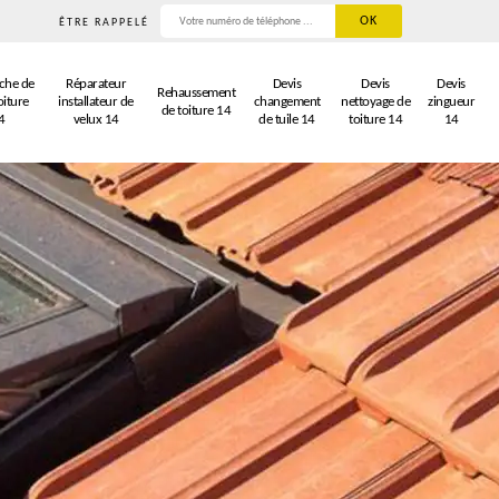
ÊTRE RAPPELÉ
che de
Réparateur
Devis
Devis
Devis
Rehaussement
oiture
installateur de
changement
nettoyage de
zingueur
de toiture 14
4
velux 14
de tuile 14
toiture 14
14