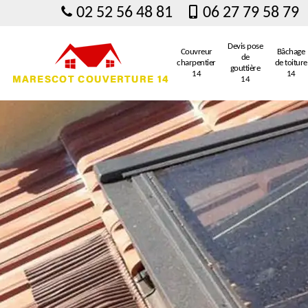
02 52 56 48 81
06 27 79 58 79
Devis pose
Couvreur
Bâchage
de
charpentier
de toiture
gouttière
14
14
14