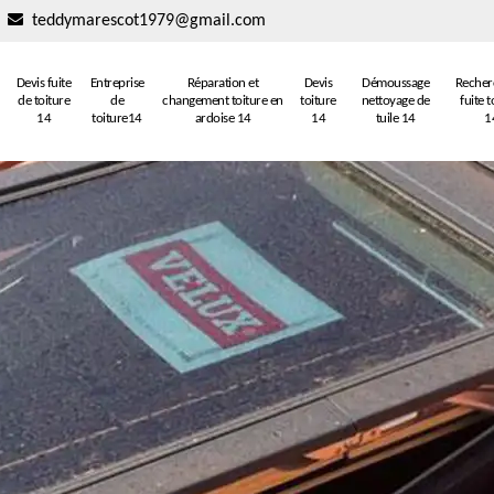
teddymarescot1979@gmail.com
Devis fuite
Entreprise
Réparation et
Devis
Démoussage
Recher
de toiture
de
changement toiture en
toiture
nettoyage de
fuite t
14
toiture14
ardoise 14
14
tuile 14
1