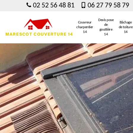
02 52 56 48 81
06 27 79 58 79
Devis pose
Couvreur
Bâchage
de
charpentier
de toiture
gouttière
14
14
14