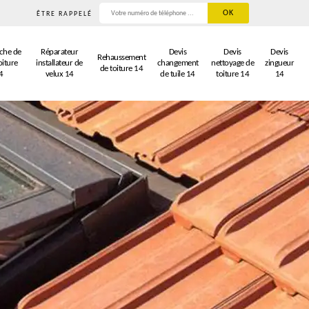
ÊTRE RAPPELÉ
che de
Réparateur
Devis
Devis
Devis
Rehaussement
oiture
installateur de
changement
nettoyage de
zingueur
de toiture 14
4
velux 14
de tuile 14
toiture 14
14