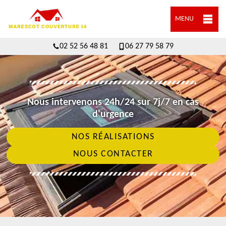
MENU
02 52 56 48 81
06 27 79 58 79
Nous intervenons 24h/24 sur 7j/7 en cas
d'urgence
NOS RÉALISATIONS
NOUS CONTACTER