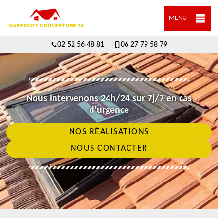
MENU
02 52 56 48 81
06 27 79 58 79
Nous intervenons 24h/24 sur 7j/7 en cas
d'urgence
NOS RÉALISATIONS
NOUS CONTACTER