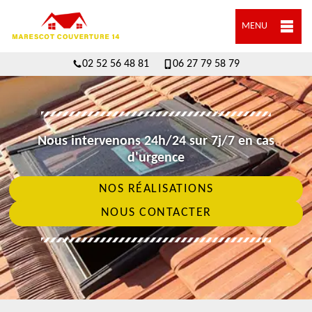
MENU
02 52 56 48 81
06 27 79 58 79
Nous intervenons 24h/24 sur 7j/7 en cas
d'urgence
NOS RÉALISATIONS
NOUS CONTACTER