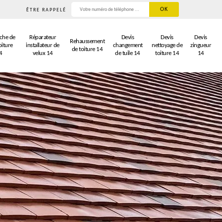
ÊTRE RAPPELÉ
che de
Réparateur
Devis
Devis
Devis
Rehaussement
oiture
installateur de
changement
nettoyage de
zingueur
de toiture 14
4
velux 14
de tuile 14
toiture 14
14