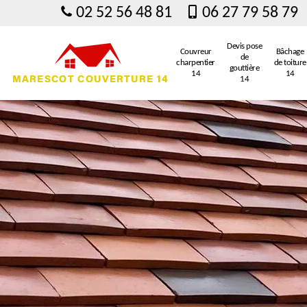
02 52 56 48 81
06 27 79 58 79
Devis pose
Couvreur
Bâchage
de
charpentier
de toiture
gouttière
14
14
14