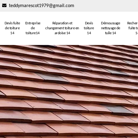
teddymarescot1979@gmail.com
Devis fuite
Entreprise
Réparation et
Devis
Démoussage
Recher
de toiture
de
changement toiture en
toiture
nettoyage de
fuite t
14
toiture14
ardoise 14
14
tuile 14
1