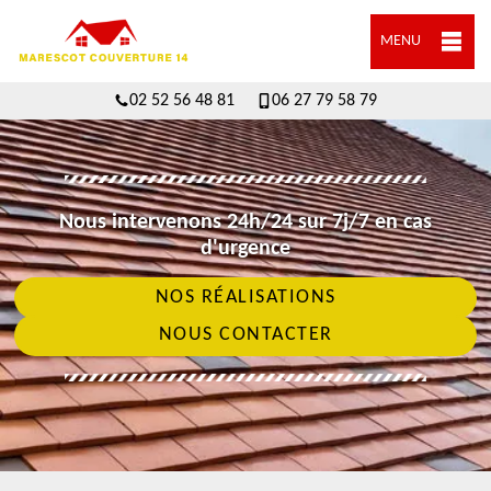
MENU
02 52 56 48 81
06 27 79 58 79
Nous intervenons 24h/24 sur 7j/7 en cas
d'urgence
NOS RÉALISATIONS
NOUS CONTACTER