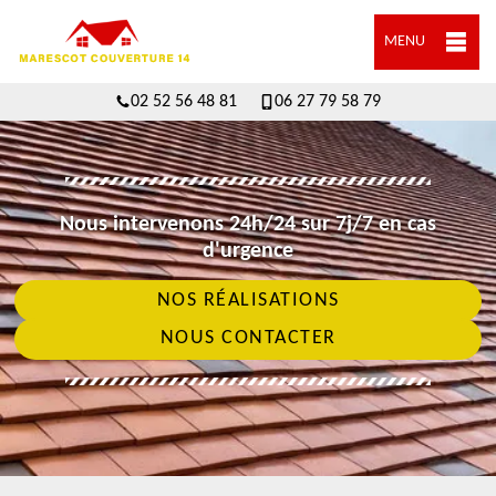
MENU
02 52 56 48 81
06 27 79 58 79
Nous intervenons 24h/24 sur 7j/7 en cas
d'urgence
NOS RÉALISATIONS
NOUS CONTACTER