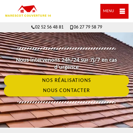
MENU
02 52 56 48 81
06 27 79 58 79
Nous intervenons 24h/24 sur 7j/7 en cas
d'urgence
NOS RÉALISATIONS
NOUS CONTACTER