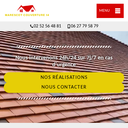
MENU
02 52 56 48 81
06 27 79 58 79
Nous intervenons 24h/24 sur 7j/7 en cas
d'urgence
NOS RÉALISATIONS
NOUS CONTACTER