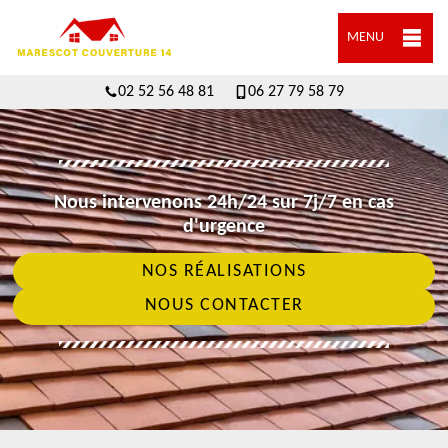
MENU
02 52 56 48 81
06 27 79 58 79
Nous intervenons 24h/24 sur 7j/7 en cas
d'urgence
NOS RÉALISATIONS
NOUS CONTACTER