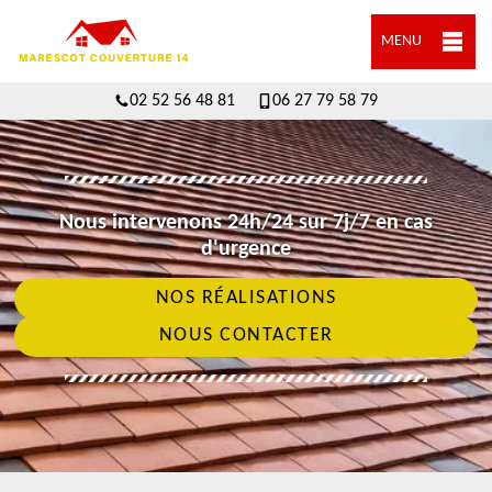
MENU
02 52 56 48 81
06 27 79 58 79
Nous intervenons 24h/24 sur 7j/7 en cas
d'urgence
NOS RÉALISATIONS
NOUS CONTACTER