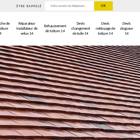
ÊTRE RAPPELÉ
che de
Réparateur
Devis
Devis
Devis
Rehaussement
oiture
installateur de
changement
nettoyage de
zingueur
de toiture 14
4
velux 14
de tuile 14
toiture 14
14