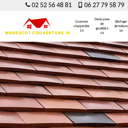
02 52 56 48 81
06 27 79 58 79
Devis pose
Couvreur
Bâchage
de
charpentier
de toiture
gouttière
14
14
14