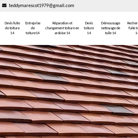
teddymarescot1979@gmail.com
Devis fuite
Entreprise
Réparation et
Devis
Démoussage
Recher
de toiture
de
changement toiture en
toiture
nettoyage de
fuite t
14
toiture14
ardoise 14
14
tuile 14
1