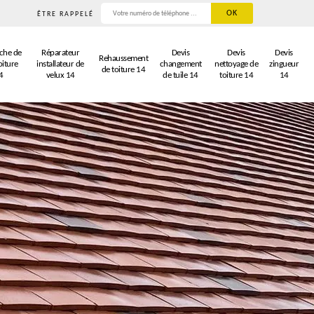
ÊTRE RAPPELÉ
che de
Réparateur
Devis
Devis
Devis
Rehaussement
oiture
installateur de
changement
nettoyage de
zingueur
de toiture 14
4
velux 14
de tuile 14
toiture 14
14