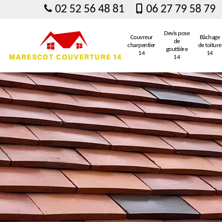
02 52 56 48 81
06 27 79 58 79
Devis pose
Couvreur
Bâchage
de
charpentier
de toiture
gouttière
14
14
14