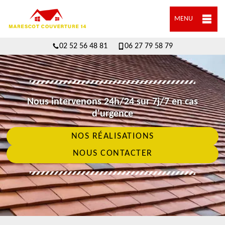
MENU
02 52 56 48 81
06 27 79 58 79
Nous intervenons 24h/24 sur 7j/7 en cas
d'urgence
NOS RÉALISATIONS
NOUS CONTACTER