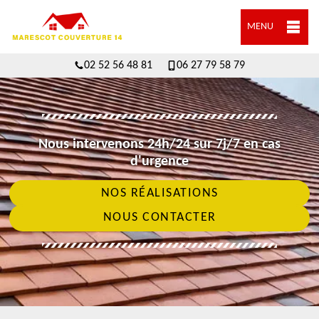
MENU
02 52 56 48 81
06 27 79 58 79
Nous intervenons 24h/24 sur 7j/7 en cas
d'urgence
NOS RÉALISATIONS
NOUS CONTACTER