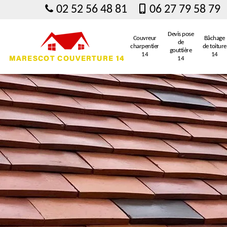
02 52 56 48 81
06 27 79 58 79
Devis pose
Couvreur
Bâchage
de
charpentier
de toiture
gouttière
14
14
14