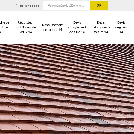
ÊTRE RAPPELÉ
che de
Réparateur
Devis
Devis
Devis
Rehaussement
oiture
installateur de
changement
nettoyage de
zingueur
de toiture 14
4
velux 14
de tuile 14
toiture 14
14