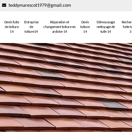
teddymarescot1979@gmail.com
Devis fuite
Entreprise
Réparation et
Devis
Démoussage
Recher
de toiture
de
changement toiture en
toiture
nettoyage de
fuite t
14
toiture14
ardoise 14
14
tuile 14
1