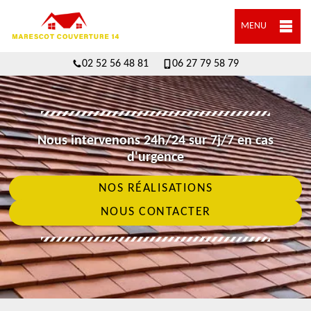
MENU
02 52 56 48 81
06 27 79 58 79
Nous intervenons 24h/24 sur 7j/7 en cas
d'urgence
NOS RÉALISATIONS
NOUS CONTACTER