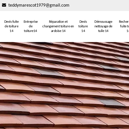
teddymarescot1979@gmail.com
Devis fuite
Entreprise
Réparation et
Devis
Démoussage
Recher
de toiture
de
changement toiture en
toiture
nettoyage de
fuite t
14
toiture14
ardoise 14
14
tuile 14
1