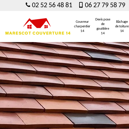
02 52 56 48 81
06 27 79 58 79
Devis pose
Couvreur
Bâchage
de
charpentier
de toiture
gouttière
14
14
14