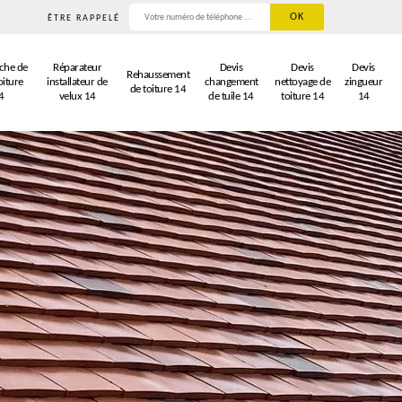
ÊTRE RAPPELÉ
che de
Réparateur
Devis
Devis
Devis
Rehaussement
oiture
installateur de
changement
nettoyage de
zingueur
de toiture 14
4
velux 14
de tuile 14
toiture 14
14