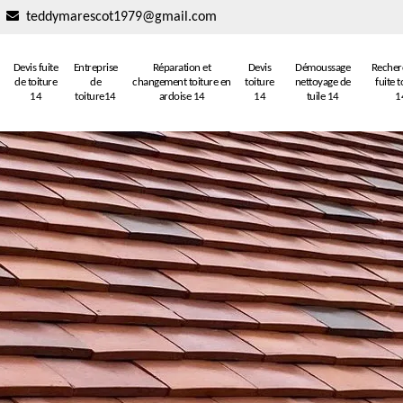
teddymarescot1979@gmail.com
Devis fuite
Entreprise
Réparation et
Devis
Démoussage
Recher
de toiture
de
changement toiture en
toiture
nettoyage de
fuite t
14
toiture14
ardoise 14
14
tuile 14
1