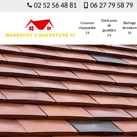
02 52 56 48 81
06 27 79 58 79
Devis pose
Couvreur
Bâchage
de
charpentier
de toiture
gouttière
14
14
14