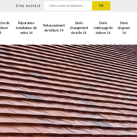
ÊTRE RAPPELÉ
che de
Réparateur
Devis
Devis
Devis
Rehaussement
oiture
installateur de
changement
nettoyage de
zingueur
de toiture 14
4
velux 14
de tuile 14
toiture 14
14