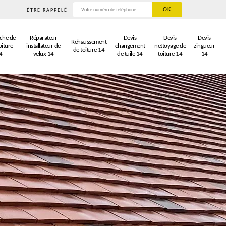
ÊTRE RAPPELÉ
che de
Réparateur
Devis
Devis
Devis
Rehaussement
oiture
installateur de
changement
nettoyage de
zingueur
de toiture 14
4
velux 14
de tuile 14
toiture 14
14