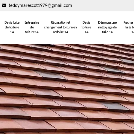
teddymarescot1979@gmail.com
Devis fuite
Entreprise
Réparation et
Devis
Démoussage
Recher
de toiture
de
changement toiture en
toiture
nettoyage de
fuite t
14
toiture14
ardoise 14
14
tuile 14
1