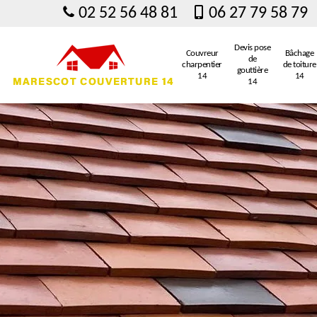
02 52 56 48 81
06 27 79 58 79
Devis pose
Couvreur
Bâchage
de
charpentier
de toiture
gouttière
14
14
14