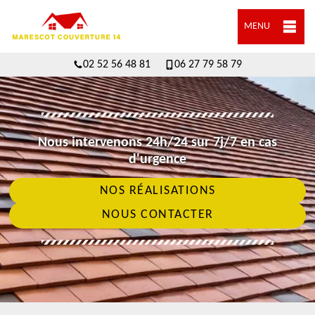
MENU
02 52 56 48 81
06 27 79 58 79
Nous intervenons 24h/24 sur 7j/7 en cas
d'urgence
NOS RÉALISATIONS
NOUS CONTACTER