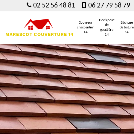
02 52 56 48 81
06 27 79 58 79
Devis pose
Couvreur
Bâchage
de
charpentier
de toiture
gouttière
14
14
14