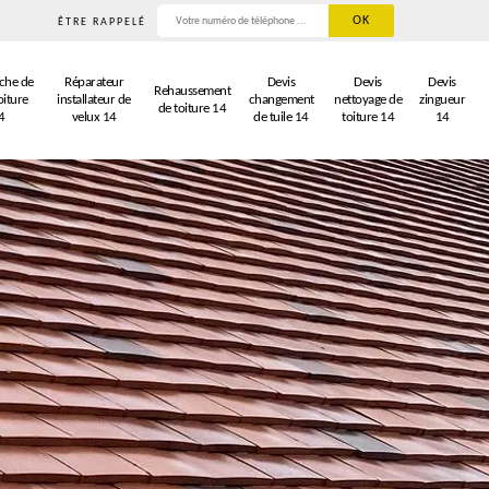
ÊTRE RAPPELÉ
che de
Réparateur
Devis
Devis
Devis
Rehaussement
oiture
installateur de
changement
nettoyage de
zingueur
de toiture 14
4
velux 14
de tuile 14
toiture 14
14