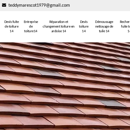
teddymarescot1979@gmail.com
Devis fuite
Entreprise
Réparation et
Devis
Démoussage
Recher
de toiture
de
changement toiture en
toiture
nettoyage de
fuite t
14
toiture14
ardoise 14
14
tuile 14
1