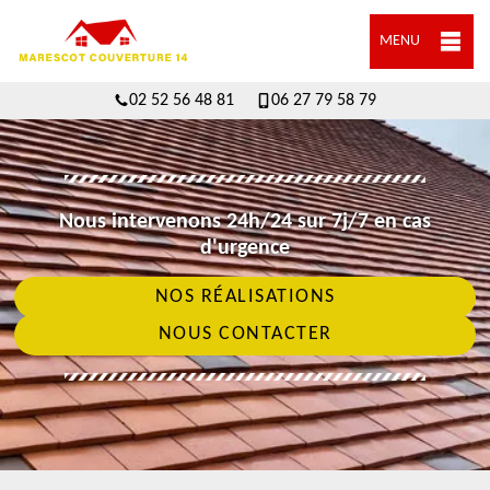
MENU
02 52 56 48 81
06 27 79 58 79
Nous intervenons 24h/24 sur 7j/7 en cas
d'urgence
NOS RÉALISATIONS
NOUS CONTACTER