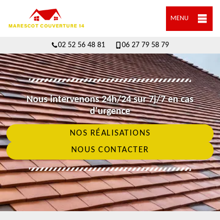
MENU
02 52 56 48 81
06 27 79 58 79
Nous intervenons 24h/24 sur 7j/7 en cas
d'urgence
NOS RÉALISATIONS
NOUS CONTACTER