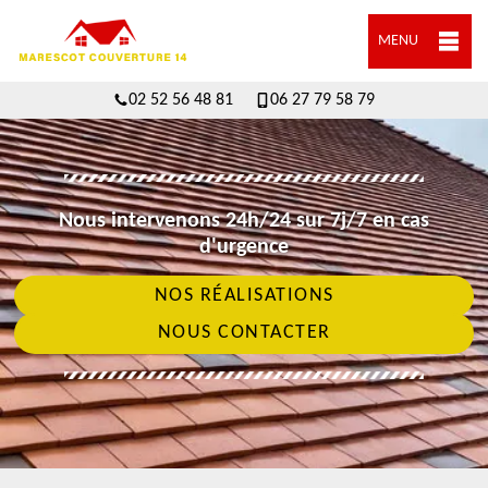
MENU
02 52 56 48 81
06 27 79 58 79
Nous intervenons 24h/24 sur 7j/7 en cas
d'urgence
NOS RÉALISATIONS
NOUS CONTACTER