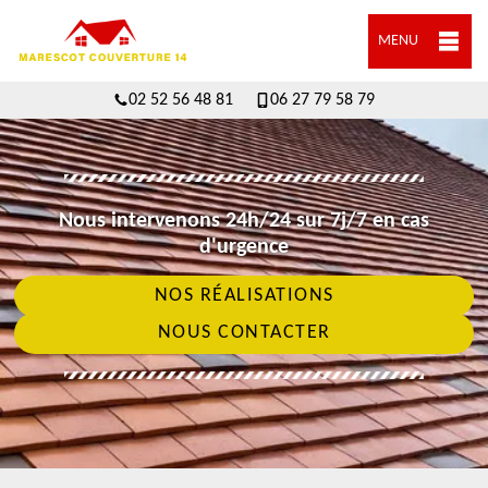
MENU
02 52 56 48 81
06 27 79 58 79
Nous intervenons 24h/24 sur 7j/7 en cas
d'urgence
NOS RÉALISATIONS
NOUS CONTACTER