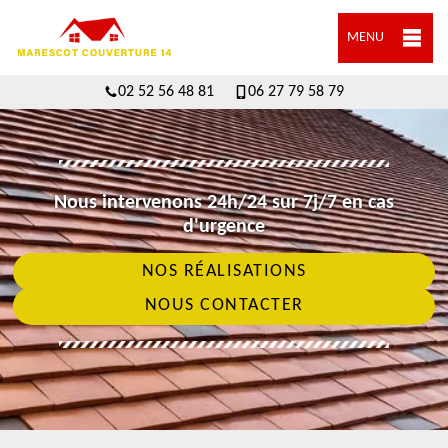
MENU
02 52 56 48 81
06 27 79 58 79
Nous intervenons 24h/24 sur 7j/7 en cas
d'urgence
NOS RÉALISATIONS
NOUS CONTACTER