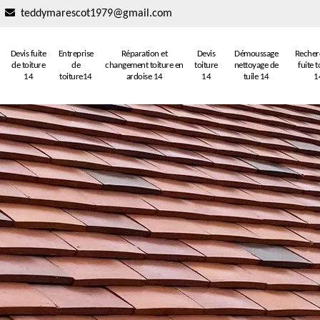
teddymarescot1979@gmail.com
Devis fuite
Entreprise
Réparation et
Devis
Démoussage
Recher
de toiture
de
changement toiture en
toiture
nettoyage de
fuite t
14
toiture14
ardoise 14
14
tuile 14
1