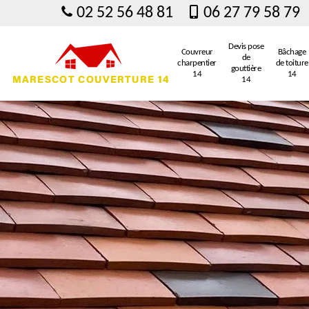
02 52 56 48 81
06 27 79 58 79
Devis pose
Couvreur
Bâchage
de
charpentier
de toiture
gouttière
14
14
14