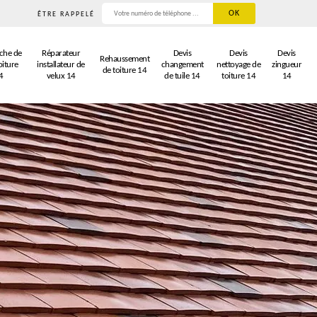
ÊTRE RAPPELÉ
che de
Réparateur
Devis
Devis
Devis
Rehaussement
oiture
installateur de
changement
nettoyage de
zingueur
de toiture 14
4
velux 14
de tuile 14
toiture 14
14