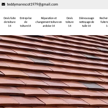
teddymarescot1979@gmail.com
Devis fuite
Entreprise
Réparation et
Devis
Démoussage
Recher
de toiture
de
changement toiture en
toiture
nettoyage de
fuite t
14
toiture14
ardoise 14
14
tuile 14
1