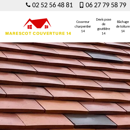
02 52 56 48 81
06 27 79 58 79
Devis pose
Couvreur
Bâchage
de
charpentier
de toiture
gouttière
14
14
14