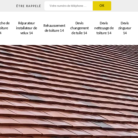
ÊTRE RAPPELÉ
che de
Réparateur
Devis
Devis
Devis
Rehaussement
oiture
installateur de
changement
nettoyage de
zingueur
de toiture 14
4
velux 14
de tuile 14
toiture 14
14