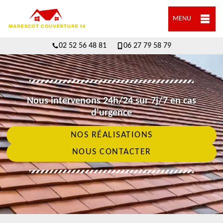
MENU
02 52 56 48 81
06 27 79 58 79
Nous intervenons 24h/24 sur 7j/7 en cas
d'urgence
NOS RÉALISATIONS
NOUS CONTACTER