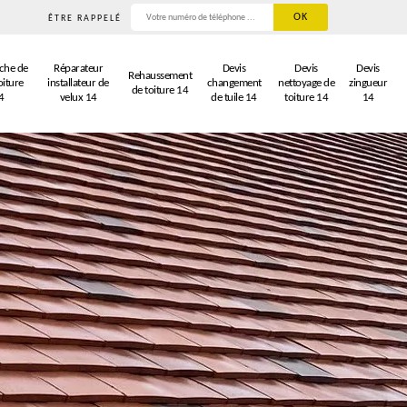
ÊTRE RAPPELÉ
che de
Réparateur
Devis
Devis
Devis
Rehaussement
oiture
installateur de
changement
nettoyage de
zingueur
de toiture 14
4
velux 14
de tuile 14
toiture 14
14