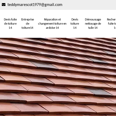
teddymarescot1979@gmail.com
Devis fuite
Entreprise
Réparation et
Devis
Démoussage
Recher
de toiture
de
changement toiture en
toiture
nettoyage de
fuite t
14
toiture14
ardoise 14
14
tuile 14
1