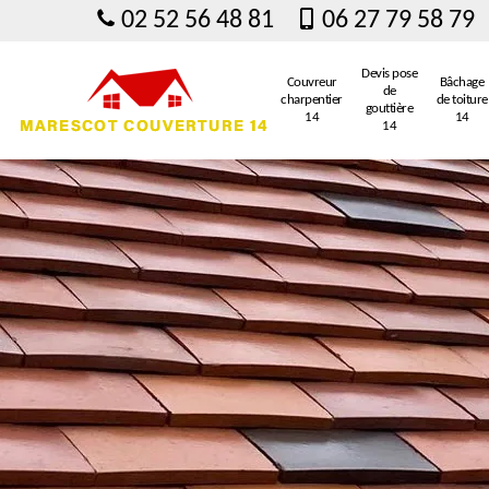
02 52 56 48 81
06 27 79 58 79
Devis pose
Couvreur
Bâchage
de
charpentier
de toiture
gouttière
14
14
14