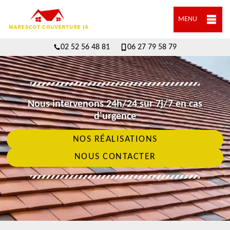
MENU
02 52 56 48 81
06 27 79 58 79
Nous intervenons 24h/24 sur 7j/7 en cas
d'urgence
NOS RÉALISATIONS
NOUS CONTACTER