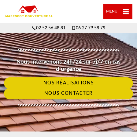
MENU
02 52 56 48 81
06 27 79 58 79
Nous intervenons 24h/24 sur 7j/7 en cas
d'urgence
NOS RÉALISATIONS
NOUS CONTACTER