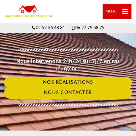
MENU
02 52 56 48 81
06 27 79 58 79
Nous intervenons 24h/24 sur 7j/7 en cas
d'urgence
NOS RÉALISATIONS
NOUS CONTACTER