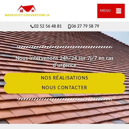
MENU
02 52 56 48 81
06 27 79 58 79
Nous intervenons 24h/24 sur 7j/7 en cas
d'urgence
NOS RÉALISATIONS
NOUS CONTACTER