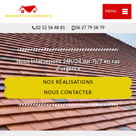
MENU
02 52 56 48 81
06 27 79 58 79
Nous intervenons 24h/24 sur 7j/7 en cas
d'urgence
NOS RÉALISATIONS
NOUS CONTACTER