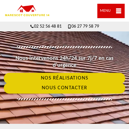
MENU
02 52 56 48 81
06 27 79 58 79
Nous intervenons 24h/24 sur 7j/7 en cas
d'urgence
NOS RÉALISATIONS
NOUS CONTACTER