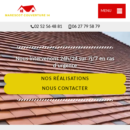
MENU
02 52 56 48 81
06 27 79 58 79
Nous intervenons 24h/24 sur 7j/7 en cas
d'urgence
NOS RÉALISATIONS
NOUS CONTACTER