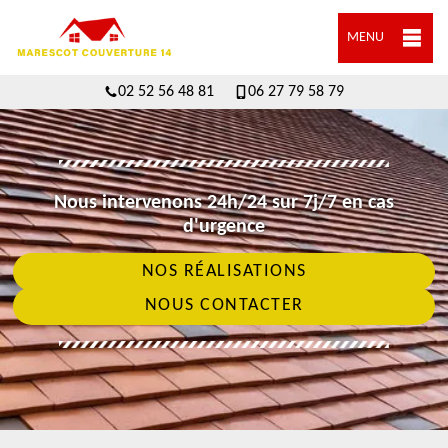
MENU
02 52 56 48 81
06 27 79 58 79
Nous intervenons 24h/24 sur 7j/7 en cas
d'urgence
NOS RÉALISATIONS
NOUS CONTACTER