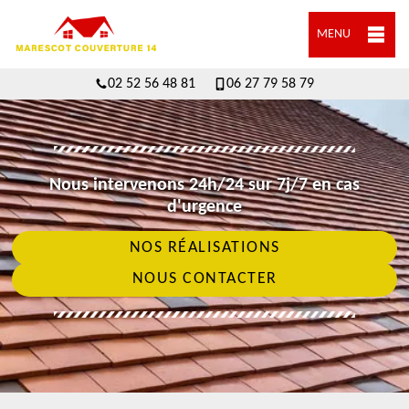
MENU
02 52 56 48 81
06 27 79 58 79
Nous intervenons 24h/24 sur 7j/7 en cas
d'urgence
NOS RÉALISATIONS
NOUS CONTACTER