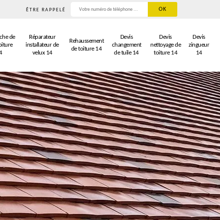
ÊTRE RAPPELÉ
che de
Réparateur
Devis
Devis
Devis
Rehaussement
oiture
installateur de
changement
nettoyage de
zingueur
de toiture 14
4
velux 14
de tuile 14
toiture 14
14