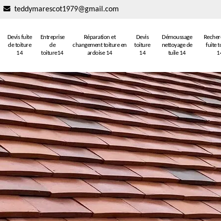
teddymarescot1979@gmail.com
Devis fuite
Entreprise
Réparation et
Devis
Démoussage
Recher
de toiture
de
changement toiture en
toiture
nettoyage de
fuite t
14
toiture14
ardoise 14
14
tuile 14
1