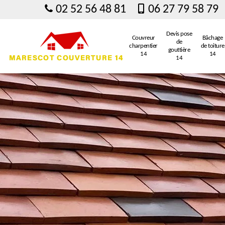
02 52 56 48 81
06 27 79 58 79
Devis pose
Couvreur
Bâchage
de
charpentier
de toiture
gouttière
14
14
14