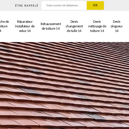
ÊTRE RAPPELÉ
che de
Réparateur
Devis
Devis
Devis
Rehaussement
oiture
installateur de
changement
nettoyage de
zingueur
de toiture 14
4
velux 14
de tuile 14
toiture 14
14