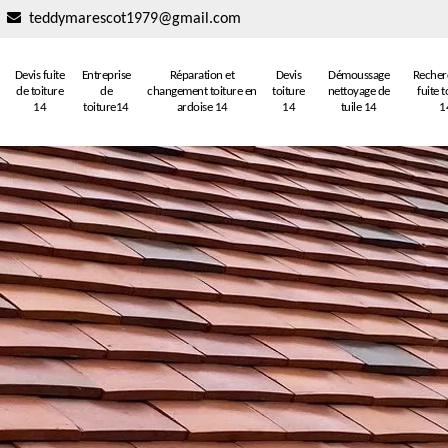
teddymarescot1979@gmail.com
Devis fuite
Entreprise
Réparation et
Devis
Démoussage
Recher
de toiture
de
changement toiture en
toiture
nettoyage de
fuite t
14
toiture14
ardoise 14
14
tuile 14
1