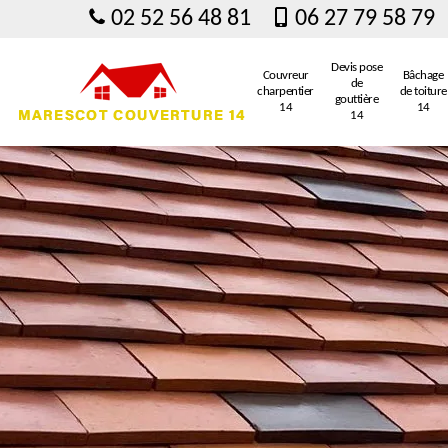
02 52 56 48 81
06 27 79 58 79
Devis pose
Couvreur
Bâchage
de
charpentier
de toiture
gouttière
14
14
14