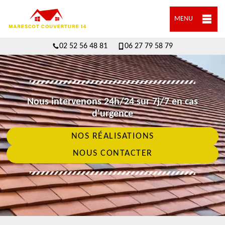
MENU
02 52 56 48 81
06 27 79 58 79
Nous intervenons 24h/24 sur 7j/7 en cas
d'urgence
NOS RÉALISATIONS
NOUS CONTACTER