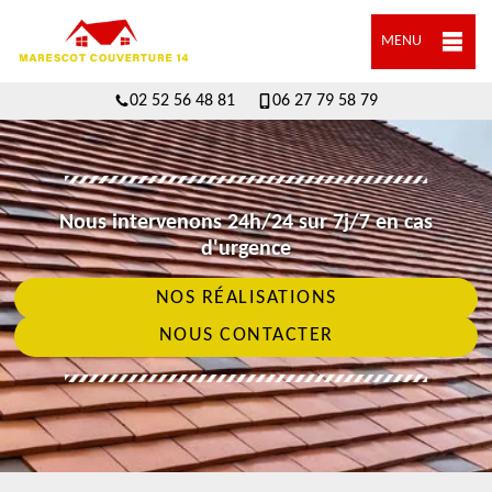
MENU
02 52 56 48 81
06 27 79 58 79
Nous intervenons 24h/24 sur 7j/7 en cas
d'urgence
NOS RÉALISATIONS
NOUS CONTACTER