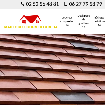
02 52 56 48 81
06 27 79 58 79
Devis pose
Couvreur
Bâchage
de
charpentier
de toiture
gouttière
14
14
14