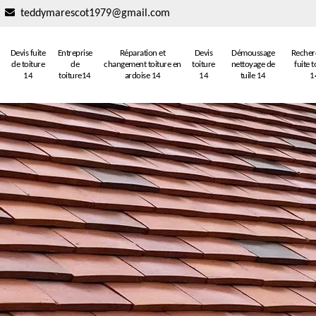
teddymarescot1979@gmail.com
Devis fuite
Entreprise
Réparation et
Devis
Démoussage
Recher
de toiture
de
changement toiture en
toiture
nettoyage de
fuite t
14
toiture14
ardoise 14
14
tuile 14
1