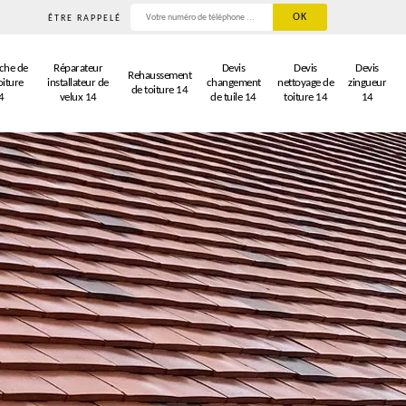
ÊTRE RAPPELÉ
che de
Réparateur
Devis
Devis
Devis
Rehaussement
oiture
installateur de
changement
nettoyage de
zingueur
de toiture 14
4
velux 14
de tuile 14
toiture 14
14