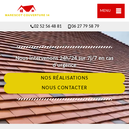
MENU
02 52 56 48 81
06 27 79 58 79
Nous intervenons 24h/24 sur 7j/7 en cas
d'urgence
NOS RÉALISATIONS
NOUS CONTACTER